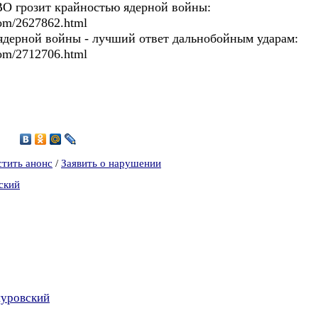
ВО грозит крайностью ядерной войны:
.com/2627862.html
ядерной войны - лучший ответ дальнобойным ударам:
.com/2712706.html
1
стить анонс
/
Заявить о нарушении
ский
нуровский