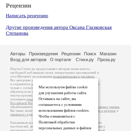
Рецензии
Написать рецензию
Другие произведения автора Оксана Глазковская
Степанова
Авторы
Произведения
Рецензии
Поиск
Магазин
Вход для авторов
О портале
Стихи.ру
Проза.ру
Портал Стихи.ру предоставляет авторам возможность
свободной публикации своих литературных произведений в
сети Интернет на основании
пользовательского договора
.
Все авторские права на произведения принадлежат авторам
и охраняются
законом
. Перепечатка произведений возможна
Мы используем файлы cookie
только с согласия его автора, к которому вы можете
обратиться на его авторской странице. Ответственность за
для улучшения работы сайта.
тексты произведений авторы несут самостоятельно на
Оставаясь на сайте, вы
основании
правил публикации
и
законодательства
Российской Федерации
. Данные пользователей
соглашаетесь с условиями
обрабатываются на основании
Политики обработки персональных данных
.
использования файлов cookies.
Вы также можете посмотреть более подробную
информацию о портале
и
связаться с администрацией
.
Чтобы ознакомиться с
Политикой обработки
Ежедневная аудитория портала Стихи.ру – порядка 200 тысяч
посетителей, которые в общей сумме просматривают более двух
персональных данных и файлов
миллионов страниц по данным счетчика посещаемости, который