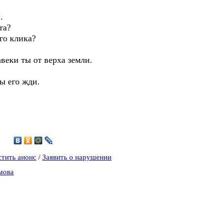
.
та?
ого клика?
веки ты от верха земли.
ы его жди.
1
стить анонс
/
Заявить о нарушении
мова