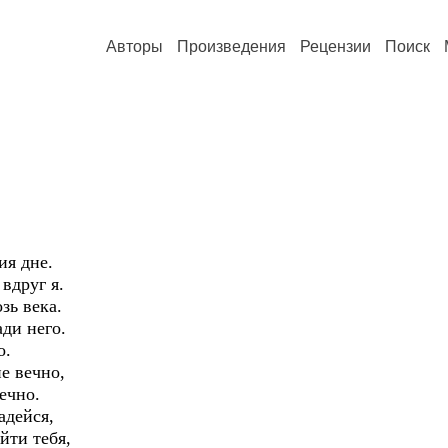
Авторы
Произведения
Рецензии
Поиск
ия дне.
вдруг я.
зь века.
ди него.
о.
е вечно,
ечно.
адейся,
йти тебя,