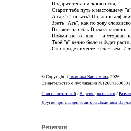
Подарит тепло искрою огня,
Озарит тебе путь к настоящему "я"
А где "я" искать? На конце алфави
Звать "Азъ", как по зову славянск
Взгляни на себя. В глаза загляни.
Пойми: не тот шаг — и оторван на
Твоё "я" вечно было и будет расти.
Оно придёт вместе с счастьем. И т
© Copyright:
Доминика Варламова
, 2026
Свидетельство о публикации №12604160059
Список читателей
/
Версия для печати
/
Разме
Другие произведения автора Доминика Варла
Рецензии