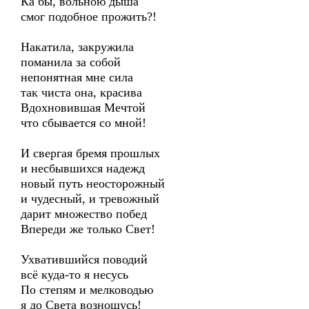
Ка бы, вольною дыша
смог подобное прожить?!
Накатила, закружила
поманила за собой
непонятная мне сила
так чиста она, красива
Вдохновившая Мечтой
что сбывается со мной!
И свергая бремя прошлых
и несбывшихся надежд
новый путь неосторожный
и чудесный, и тревожный
дарит множество побед
Впереди же только Свет!
Ухватившийся поводий
всё куда-то я несусь
По степям и мелководью
я до Света возношусь!