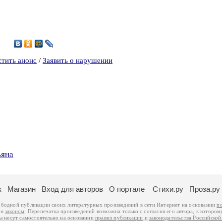
3
стить анонс
/
Заявить о нарушении
ьяна
к
Магазин
Вход для авторов
О портале
Стихи.ру
Проза.ру
ободной публикации своих литературных произведений в сети Интернет на основании
п
ся
законом
. Перепечатка произведений возможна только с согласия его автора, к котором
ры несут самостоятельно на основании
правил публикации
и
законодательства Российско