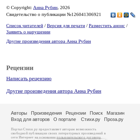
© Copyright:
Анна Рубин
, 2026
Свидетельство о публикации №126041306921
Список читателей
/
Версия для печати
/
Разместить анонс
/
Заявить о нарушении
Другие произведения автора Анна Рубин
Рецензии
Написать рецензию
Другие произведения автора Анна Рубин
Авторы
Произведения
Рецензии
Поиск
Магазин
Вход для авторов
О портале
Стихи.ру
Проза.ру
Портал Стихи.ру предоставляет авторам возможность
свободной публикации своих литературных произведений в
сети Интернет на основании
пользовательского договора
.