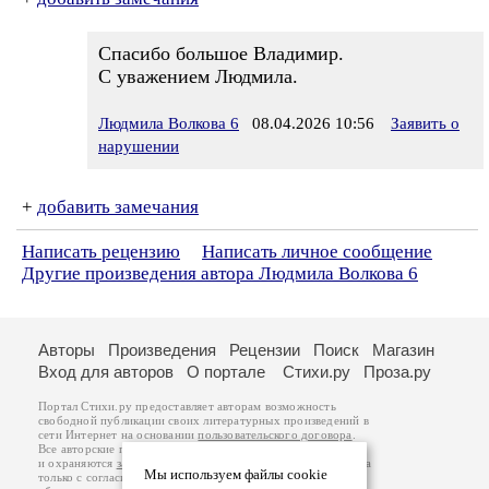
Спасибо большое Владимир.
С уважением Людмила.
Людмила Волкова 6
08.04.2026 10:56
Заявить о
нарушении
+
добавить замечания
Написать рецензию
Написать личное сообщение
Другие произведения автора Людмила Волкова 6
Авторы
Произведения
Рецензии
Поиск
Магазин
Вход для авторов
О портале
Стихи.ру
Проза.ру
Портал Стихи.ру предоставляет авторам возможность
свободной публикации своих литературных произведений в
сети Интернет на основании
пользовательского договора
.
Все авторские права на произведения принадлежат авторам
и охраняются
законом
. Перепечатка произведений возможна
Мы используем файлы cookie
только с согласия его автора, к которому вы можете