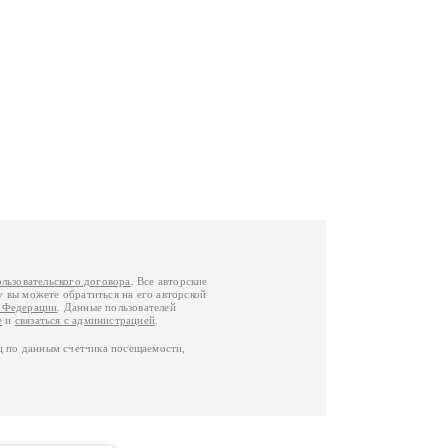
ользовательского договора
. Все авторские
у вы можете обратиться на его авторской
й Федерации
. Данные пользователей
е
и
связаться с администрацией
.
ц по данным счетчика посещаемости,