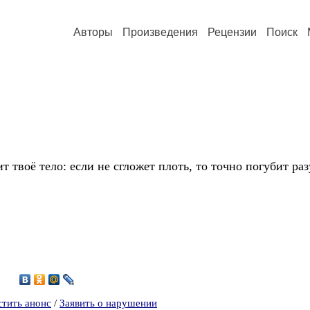
Авторы
Произведения
Рецензии
Поиск
 твоё тело: если не сгложет плоть, то точно погубит ра
5
стить анонс
/
Заявить о нарушении