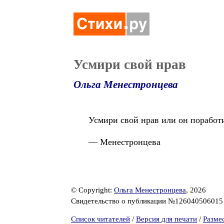
Усмири свой нрав
Ольга Менестронцева
Усмири свой нрав или он поработит
— Менестронцева
© Copyright:
Ольга Менестронцева
, 2026
Свидетельство о публикации №12604050601
Список читателей
/
Версия для печати
/
Разме