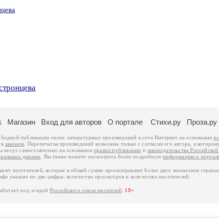
нцева
стронцева
к
Магазин
Вход для авторов
О портале
Стихи.ру
Проза.ру
ободной публикации своих литературных произведений в сети Интернет на основании
п
ся
законом
. Перепечатка произведений возможна только с согласия его автора, к котором
ры несут самостоятельно на основании
правил публикации
и
законодательства Российско
ональных данных
. Вы также можете посмотреть более подробную
информацию о портал
тысяч посетителей, которые в общей сумме просматривают более двух миллионов страни
афе указано по две цифры: количество просмотров и количество посетителей.
работает под эгидой
Российского союза писателей
.
18+