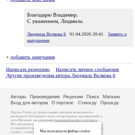
Благодарю Владимир.
С уважением, Людмила.
Людмила Волкова 6
01.04.2026 20:41
Заявить о
нарушении
+
добавить замечания
Написать рецензию
Написать личное сообщение
Другие произведения автора Людмила Волкова 6
Авторы
Произведения
Рецензии
Поиск
Магазин
Вход для авторов
О портале
Стихи.ру
Проза.ру
Портал Стихи.ру предоставляет авторам возможность
свободной публикации своих литературных произведений в
сети Интернет на основании
пользовательского договора
.
Все авторские права на произведения принадлежат авторам
и охраняются
законом
. Перепечатка произведений возможна
Мы используем файлы cookie
только с согласия его автора, к которому вы можете