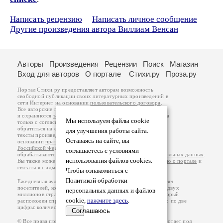
Написать рецензию
Написать личное сообщение
Другие произведения автора Виллиам Венсан
Авторы
Произведения
Рецензии
Поиск
Магазин
Вход для авторов
О портале
Стихи.ру
Проза.ру
Портал Стихи.ру предоставляет авторам возможность
свободной публикации своих литературных произведений в
сети Интернет на основании
пользовательского договора
.
Все авторские права на произведения принадлежат авторам
и охраняются
законом
. Перепечатка произведений возможна
Мы используем файлы cookie
только с согласия его автора, к которому вы можете
обратиться на его авторской странице. Ответственность за
для улучшения работы сайта.
тексты произведений авторы несут самостоятельно на
Оставаясь на сайте, вы
основании
правил публикации
и
законодательства
Российской Федерации
. Данные пользователей
соглашаетесь с условиями
обрабатываются на основании
Политики обработки персональных данных
.
использования файлов cookies.
Вы также можете посмотреть более подробную
информацию о портале
и
связаться с администрацией
.
Чтобы ознакомиться с
Политикой обработки
Ежедневная аудитория портала Стихи.ру – порядка 200 тысяч
посетителей, которые в общей сумме просматривают более двух
персональных данных и файлов
миллионов страниц по данным счетчика посещаемости, который
cookie,
нажмите здесь
.
расположен справа от этого текста. В каждой графе указано по две
цифры: количество просмотров и количество посетителей.
Соглашаюсь
© Все права принадлежат авторам, 2000-2026. Портал работает под