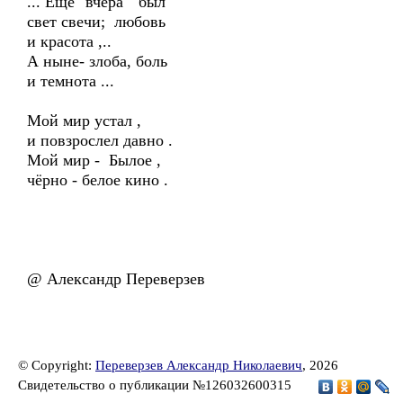
... Ещё "вчера" был
свет свечи; любовь
и красота ,..
А ныне- злоба, боль
и темнота ...
Мой мир устал ,
и повзрослел давно .
Мой мир - Былое ,
чёрно - белое кино .
@ Александр Переверзев
© Copyright:
Переверзев Александр Николаевич
, 2026
Свидетельство о публикации №126032600315