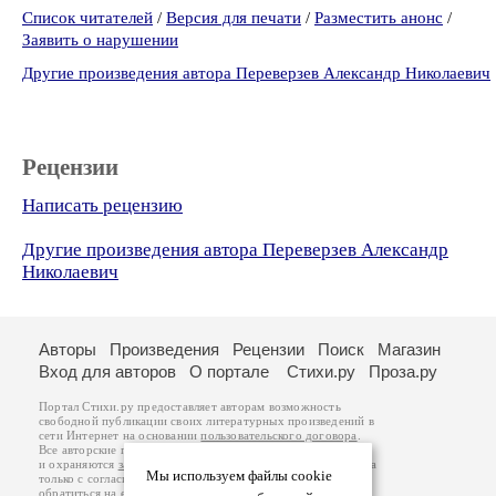
Список читателей
/
Версия для печати
/
Разместить анонс
/
Заявить о нарушении
Другие произведения автора Переверзев Александр Николаевич
Рецензии
Написать рецензию
Другие произведения автора Переверзев Александр
Николаевич
Авторы
Произведения
Рецензии
Поиск
Магазин
Вход для авторов
О портале
Стихи.ру
Проза.ру
Портал Стихи.ру предоставляет авторам возможность
свободной публикации своих литературных произведений в
сети Интернет на основании
пользовательского договора
.
Все авторские права на произведения принадлежат авторам
и охраняются
законом
. Перепечатка произведений возможна
Мы используем файлы cookie
только с согласия его автора, к которому вы можете
обратиться на его авторской странице. Ответственность за