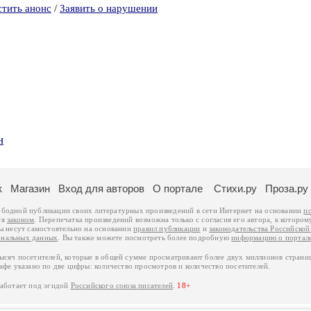
стить анонс
/
Заявить о нарушении
н
к
Магазин
Вход для авторов
О портале
Стихи.ру
Проза.ру
ободной публикации своих литературных произведений в сети Интернет на основании
п
ся
законом
. Перепечатка произведений возможна только с согласия его автора, к котором
ры несут самостоятельно на основании
правил публикации
и
законодательства Российско
ональных данных
. Вы также можете посмотреть более подробную
информацию о портал
тысяч посетителей, которые в общей сумме просматривают более двух миллионов страни
афе указано по две цифры: количество просмотров и количество посетителей.
работает под эгидой
Российского союза писателей
.
18+