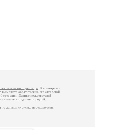
ользовательского договора
. Все авторские
у вы можете обратиться на его авторской
й Федерации
. Данные пользователей
е
и
связаться с администрацией
.
ц по данным счетчика посещаемости,