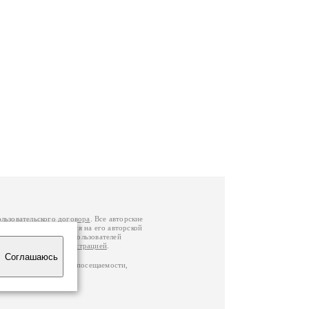
ользовательского договора
. Все авторские
у вы можете обратиться на его авторской
й Федерации
. Данные пользователей
е
и
связаться с администрацией
.
Соглашаюсь
ц по данным счетчика посещаемости,