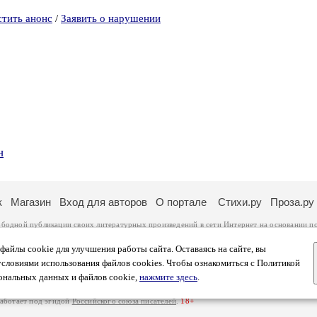
стить анонс
/
Заявить о нарушении
н
к
Магазин
Вход для авторов
О портале
Стихи.ру
Проза.ру
ободной публикации своих литературных произведений в сети Интернет на основании
п
ся
законом
. Перепечатка произведений возможна только с согласия его автора, к котором
ры несут самостоятельно на основании
правил публикации
и
законодательства Российско
айлы cookie для улучшения работы сайта. Оставаясь на сайте, вы
ональных данных
. Вы также можете посмотреть более подробную
информацию о портал
условиями использования файлов cookies. Чтобы ознакомиться с Политикой
тысяч посетителей, которые в общей сумме просматривают более двух миллионов страни
ональных данных и файлов cookie,
нажмите здесь
.
афе указано по две цифры: количество просмотров и количество посетителей.
работает под эгидой
Российского союза писателей
.
18+