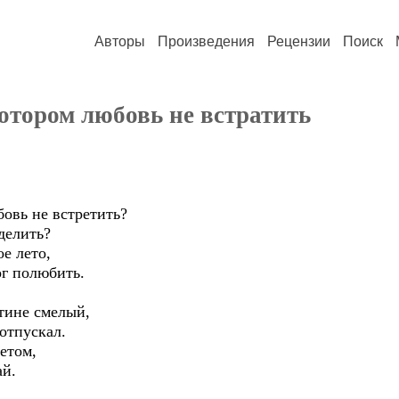
Авторы
Произведения
Рецензии
Поиск
котором любовь не встратить
бовь не встретить?
зделить?
ое лето,
ог полюбить.
тине смелый,
 отпускал.
етом,
ай.