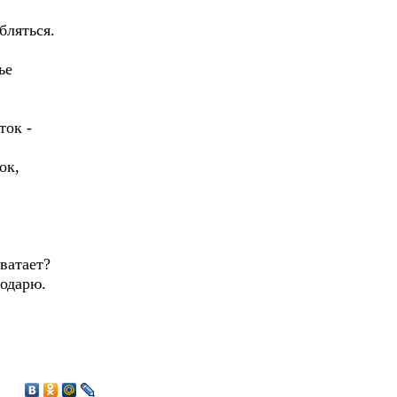
бляться.
ье
ток -
ок,
ватает?
подарю.
8