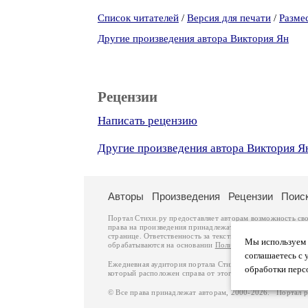
Список читателей
/
Версия для печати
/
Разме
Другие произведения автора Виктория Ян
Рецензии
Написать рецензию
Другие произведения автора Виктория Я
Авторы
Произведения
Рецензии
Поис
Портал Стихи.ру предоставляет авторам возможность св
права на произведения принадлежат авторам и охраняют
странице. Ответственность за тексты произведений авто
Мы используем ф
обрабатываются на основании
Политики обработки перс
соглашаетесь с 
Ежедневная аудитория портала Стихи.ру – порядка 200 
обработки перс
который расположен справа от этого текста. В каждой гр
© Все права принадлежат авторам, 2000-2026. Портал 