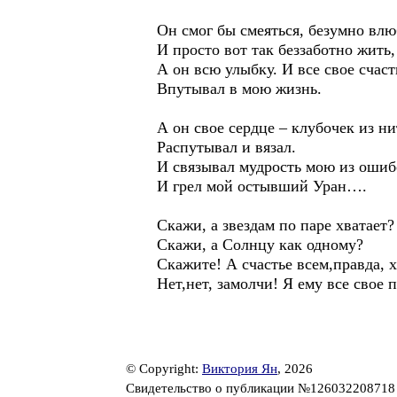
Он смог бы смеяться, безумно влю
И просто вот так беззаботно жить,
А он всю улыбку. И все свое счаст
Впутывал в мою жизнь.
А он свое сердце – клубочек из ни
Распутывал и вязал.
И связывал мудрость мою из ошиб
И грел мой остывший Уран….
Скажи, а звездам по паре хватает?
Скажи, а Солнцу как одному?
Скажите! А счастье всем,правда, х
Нет,нет, замолчи! Я ему все свое 
© Copyright:
Виктория Ян
, 2026
Свидетельство о публикации №12603220871