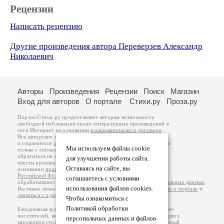
Рецензии
Написать рецензию
Другие произведения автора Переверзев Александр
Николаевич
Авторы
Произведения
Рецензии
Поиск
Магазин
Вход для авторов
О портале
Стихи.ру
Проза.ру
Портал Стихи.ру предоставляет авторам возможность
свободной публикации своих литературных произведений в
сети Интернет на основании
пользовательского договора
.
Все авторские права на произведения принадлежат авторам
и охраняются
законом
. Перепечатка произведений возможна
Мы используем файлы cookie
только с согласия его автора, к которому вы можете
обратиться на его авторской странице. Ответственность за
для улучшения работы сайта.
тексты произведений авторы несут самостоятельно на
Оставаясь на сайте, вы
основании
правил публикации
и
законодательства
Российской Федерации
. Данные пользователей
соглашаетесь с условиями
обрабатываются на основании
Политики обработки персональных данных
.
использования файлов cookies.
Вы также можете посмотреть более подробную
информацию о портале
и
связаться с администрацией
.
Чтобы ознакомиться с
Политикой обработки
Ежедневная аудитория портала Стихи.ру – порядка 200 тысяч
посетителей, которые в общей сумме просматривают более двух
персональных данных и файлов
миллионов страниц по данным счетчика посещаемости, который