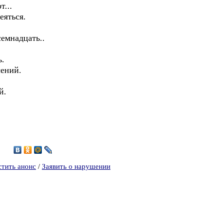
т...
еяться.
семнадцать..
ь.
сений.
й.
1
стить анонс
/
Заявить о нарушении