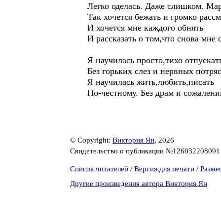
Легко оделась. Даже слишком. Мар
Так хочется бежать и громко рассм
И хочется мне каждого обнять
И рассказать о том,что снова мне 
Я научилась просто,тихо отпускат
Без горьких слез и нервных потря
Я научилась жить,любить,писать
По-честному. Без драм и сожалени
© Copyright:
Виктория Ян
, 2026
Свидетельство о публикации №12603220809
Список читателей
/
Версия для печати
/
Разме
Другие произведения автора Виктория Ян