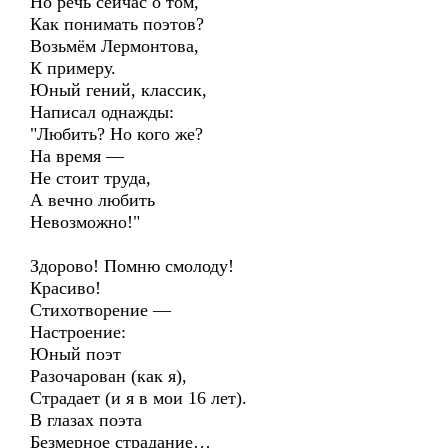
Но речь сейчас о том,
Как понимать поэтов?
Возьмём Лермонтова,
К примеру.
Юный гений, классик,
Написал однажды:
"Любить? Но кого же?
На время —
Не стоит труда,
А вечно любить
Невозможно!"
Здорово! Помню смолоду!
Красиво!
Стихотворение —
Настроение:
Юный поэт
Разочарован (как я),
Страдает (и я в мои 16 лет).
В глазах поэта
Безмерное страдание…