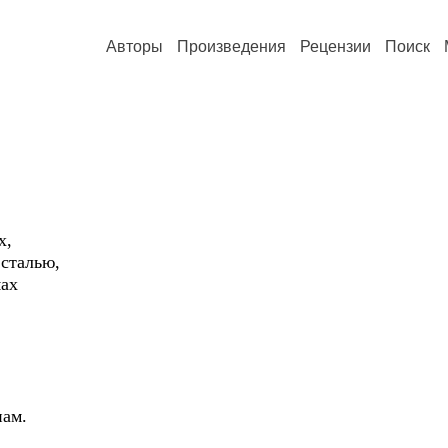
Авторы
Произведения
Рецензии
Поиск
х,
 сталью,
мах
,
,
нам.