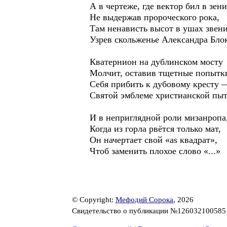
А в чертеже, где вектор бил в зени
Не выдержав пророческого рока,
Там ненависть высот в ушах звени
Узрев скольженье Александра Бло
Кватернион на дублинском мосту
Молчит, оставив тщетные попытк
Себя прибить к дубовому кресту 
Святой эмблеме христианской пыт
И в неприглядной роли мизанропа
Когда из горла рвётся только мат,
Он начертает свой «as квадрат»,
Чтоб заменить плохое слово «...»
© Copyright:
Мефодий Сорока
, 2026
Свидетельство о публикации №12603210058