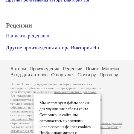
Другие произведения автора Виктория Ян
Рецензии
Написать рецензию
Другие произведения автора Виктория Ян
Авторы
Произведения
Рецензии
Поиск
Магазин
Вход для авторов
О портале
Стихи.ру
Проза.ру
Портал Стихи.ру предоставляет авторам возможность
свободной публикации своих литературных произведений в
сети Интернет на основании
пользовательского договора
.
Все авторские права на произведения принадлежат авторам
и охраняются
законом
. Перепечатка произведений возможна
Мы используем файлы cookie
только с согласия его автора, к которому вы можете
обратиться на его авторской странице. Ответственность за
для улучшения работы сайта.
тексты произведений авторы несут самостоятельно на
Оставаясь на сайте, вы
основании
правил публикации
и
законодательства
Российской Федерации
. Данные пользователей
соглашаетесь с условиями
обрабатываются на основании
Политики обработки персональных данных
.
использования файлов cookies.
Вы также можете посмотреть более подробную
информацию о портале
и
связаться с администрацией
.
Чтобы ознакомиться с