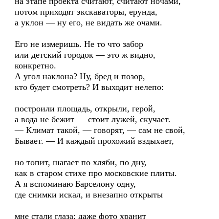
на этапе проекта считают, считают ночами,
потом приходят экскаваторы, ерунда,
а уклон — ну его, не видать же очами.
Его не измеришь. Не то что забор
или детский городок — это ж видно,
конкретно.
А угол наклона? Ну, бред и позор,
кто будет смотреть? И выходит нелепо:
построили площадь, открыли, герой,
а вода не бежит — стоит лужей, скучает.
— Климат такой, — говорят, — сам не свой,
Бывает. — И каждый прохожий вздыхает,
но топит, шагает по хляби, по дну,
как в старом стихе про московские плиты.
А я вспоминаю Барселону одну,
где снимки искал, и внезапно открыты
мне стали глаза: даже фото хранит