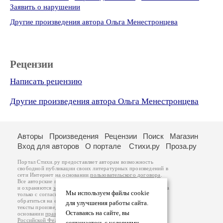
Заявить о нарушении
Другие произведения автора Ольга Менестронцева
Рецензии
Написать рецензию
Другие произведения автора Ольга Менестронцева
Авторы
Произведения
Рецензии
Поиск
Магазин
Вход для авторов
О портале
Стихи.ру
Проза.ру
Портал Стихи.ру предоставляет авторам возможность
свободной публикации своих литературных произведений в
сети Интернет на основании
пользовательского договора
.
Все авторские права на произведения принадлежат авторам
и охраняются
законом
. Перепечатка произведений возможна
Мы используем файлы cookie
только с согласия его автора, к которому вы можете
обратиться на его авторской странице. Ответственность за
для улучшения работы сайта.
тексты произведений авторы несут самостоятельно на
Оставаясь на сайте, вы
основании
правил публикации
и
законодательства
Российской Федерации
. Данные пользователей