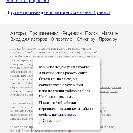
Написать рецензию
Другие произведения автора Соколова Ирина 3
Авторы
Произведения
Рецензии
Поиск
Магазин
Вход для авторов
О портале
Стихи.ру
Проза.ру
Портал Стихи.ру предоставляет авторам возможность
свободной публикации своих литературных произведений в
сети Интернет на основании
пользовательского договора
.
Все авторские права на произведения принадлежат авторам
и охраняются
законом
. Перепечатка произведений возможна
Мы используем файлы cookie
только с согласия его автора, к которому вы можете
обратиться на его авторской странице. Ответственность за
для улучшения работы сайта.
тексты произведений авторы несут самостоятельно на
Оставаясь на сайте, вы
основании
правил публикации
и
законодательства
Российской Федерации
. Данные пользователей
соглашаетесь с условиями
обрабатываются на основании
Политики обработки персональных данных
.
использования файлов cookies.
Вы также можете посмотреть более подробную
информацию о портале
и
связаться с администрацией
.
Чтобы ознакомиться с
Политикой обработки
Ежедневная аудитория портала Стихи.ру – порядка 200 тысяч
посетителей, которые в общей сумме просматривают более двух
персональных данных и файлов
миллионов страниц по данным счетчика посещаемости, который
cookie,
нажмите здесь
.
расположен справа от этого текста. В каждой графе указано по две
цифры: количество просмотров и количество посетителей.
Соглашаюсь
© Все права принадлежат авторам, 2000-2026. Портал работает под
эгидой
Российского союза писателей
.
18+