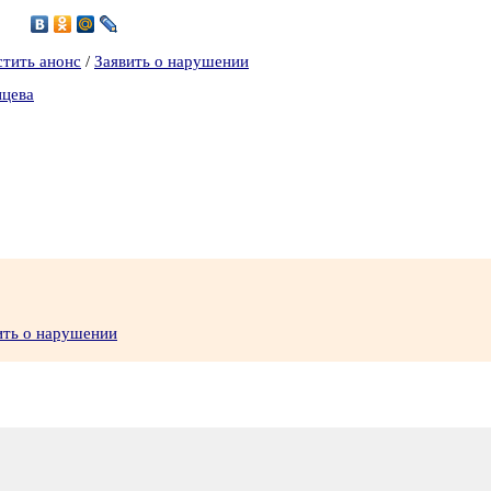
2
стить анонс
/
Заявить о нарушении
нцева
ить о нарушении