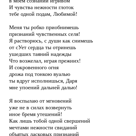
в моём сознании игривом
И чувства нежности глоток
тебе одной подам, Любимой!
Меня ты робко приобнимешь
признаний чувственных селя!
Я растворюсь, с души как снимешь
от сУет сердца ты отринешь
ушедших таяний надежды
Что возжелал, играя прежних!
И сокровенного огня
дрожа под тонкою вуалью
ты вдруг исполнишься, Даря
мне упоений дальней далью!
Я воспылаю от мгновений
уже не в силах возвернуть
иное бремя утешений!
Как лишь тобой одной свершений
мечтами нежности свиданий
объятых ласковых признаний