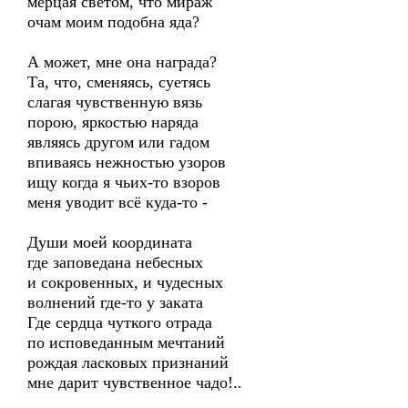
мерцая светом, что мираж
очам моим подобна яда?
А может, мне она награда?
Та, что, сменяясь, суетясь
слагая чувственную вязь
порою, яркостью наряда
являясь другом или гадом
впиваясь нежностью узоров
ищу когда я чьих-то взоров
меня уводит всё куда-то -
Души моей координата
где заповедана небесных
и сокровенных, и чудесных
волнений где-то у заката
Где сердца чуткого отрада
по исповеданным мечтаний
рождая ласковых признаний
мне дарит чувственное чадо!..