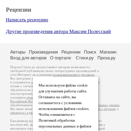
Рецензии
Написать рецензию
Другие произведения автора Максим Полесский
Авторы
Произведения
Рецензии
Поиск
Магазин
Вход для авторов
О портале
Стихи.ру
Проза.ру
Портал Стихи.ру предоставляет авторам возможность
свободной публикации своих литературных произведений в
сети Интернет на основании
пользовательского договора
.
Все авторские права на произведения принадлежат авторам
и охраняются
законом
. Перепечатка произведений возможна
Мы используем файлы cookie
только с согласия его автора, к которому вы можете
обратиться на его авторской странице. Ответственность за
для улучшения работы сайта.
тексты произведений авторы несут самостоятельно на
Оставаясь на сайте, вы
основании
правил публикации
и
законодательства
Российской Федерации
. Данные пользователей
соглашаетесь с условиями
обрабатываются на основании
Политики обработки персональных данных
.
использования файлов cookies.
Вы также можете посмотреть более подробную
информацию о портале
и
связаться с администрацией
.
Чтобы ознакомиться с
Политикой обработки
Ежедневная аудитория портала Стихи.ру – порядка 200 тысяч
посетителей, которые в общей сумме просматривают более двух
персональных данных и файлов
миллионов страниц по данным счетчика посещаемости, который