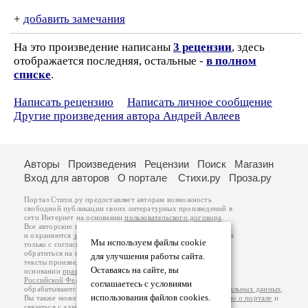
+
добавить замечания
На это произведение написаны
3 рецензии
, здесь
отображается последняя, остальные -
в полном
списке
.
Написать рецензию
Написать личное сообщение
Другие произведения автора Андрей Авлеев
Авторы
Произведения
Рецензии
Поиск
Магазин
Вход для авторов
О портале
Стихи.ру
Проза.ру
Портал Стихи.ру предоставляет авторам возможность
свободной публикации своих литературных произведений в
сети Интернет на основании
пользовательского договора
.
Все авторские права на произведения принадлежат авторам
и охраняются
законом
. Перепечатка произведений возможна
Мы используем файлы cookie
только с согласия его автора, к которому вы можете
обратиться на его авторской странице. Ответственность за
для улучшения работы сайта.
тексты произведений авторы несут самостоятельно на
Оставаясь на сайте, вы
основании
правил публикации
и
законодательства
Российской Федерации
. Данные пользователей
соглашаетесь с условиями
обрабатываются на основании
Политики обработки персональных данных
.
использования файлов cookies.
Вы также можете посмотреть более подробную
информацию о портале
и
связаться с администрацией
.