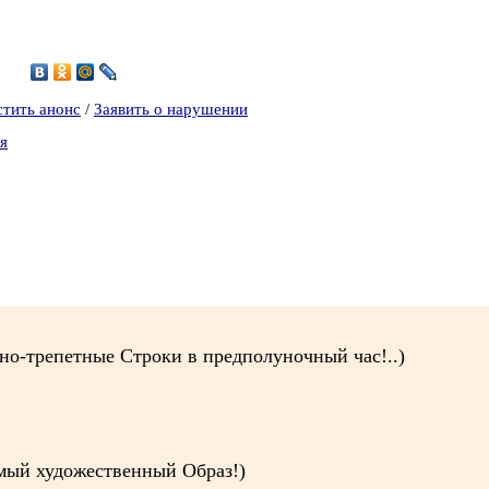
9
стить анонс
/
Заявить о нарушении
я
но-трепетные Строки в предполуночный час!..)
римый художественный Образ!)