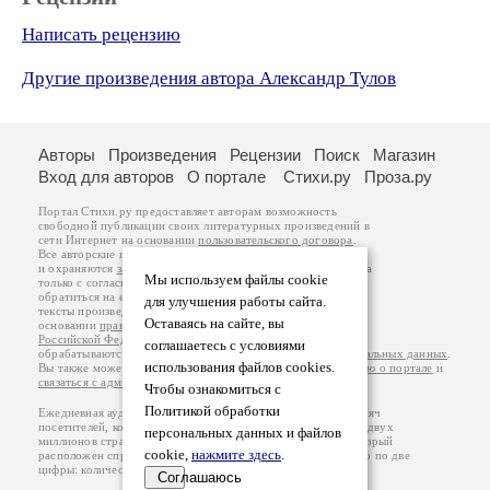
Написать рецензию
Другие произведения автора Александр Тулов
Авторы
Произведения
Рецензии
Поиск
Магазин
Вход для авторов
О портале
Стихи.ру
Проза.ру
Портал Стихи.ру предоставляет авторам возможность
свободной публикации своих литературных произведений в
сети Интернет на основании
пользовательского договора
.
Все авторские права на произведения принадлежат авторам
и охраняются
законом
. Перепечатка произведений возможна
Мы используем файлы cookie
только с согласия его автора, к которому вы можете
обратиться на его авторской странице. Ответственность за
для улучшения работы сайта.
тексты произведений авторы несут самостоятельно на
Оставаясь на сайте, вы
основании
правил публикации
и
законодательства
Российской Федерации
. Данные пользователей
соглашаетесь с условиями
обрабатываются на основании
Политики обработки персональных данных
.
использования файлов cookies.
Вы также можете посмотреть более подробную
информацию о портале
и
связаться с администрацией
.
Чтобы ознакомиться с
Политикой обработки
Ежедневная аудитория портала Стихи.ру – порядка 200 тысяч
посетителей, которые в общей сумме просматривают более двух
персональных данных и файлов
миллионов страниц по данным счетчика посещаемости, который
cookie,
нажмите здесь
.
расположен справа от этого текста. В каждой графе указано по две
цифры: количество просмотров и количество посетителей.
Соглашаюсь