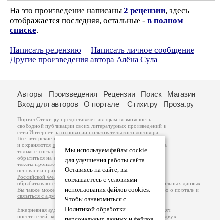
На это произведение написаны
2 рецензии
, здесь
отображается последняя, остальные -
в полном
списке
.
Написать рецензию
Написать личное сообщение
Другие произведения автора Алёна Сула
Авторы
Произведения
Рецензии
Поиск
Магазин
Вход для авторов
О портале
Стихи.ру
Проза.ру
Портал Стихи.ру предоставляет авторам возможность
свободной публикации своих литературных произведений в
сети Интернет на основании
пользовательского договора
.
Все авторские права на произведения принадлежат авторам
и охраняются
законом
. Перепечатка произведений возможна
Мы используем файлы cookie
только с согласия его автора, к которому вы можете
обратиться на его авторской странице. Ответственность за
для улучшения работы сайта.
тексты произведений авторы несут самостоятельно на
Оставаясь на сайте, вы
основании
правил публикации
и
законодательства
Российской Федерации
. Данные пользователей
соглашаетесь с условиями
обрабатываются на основании
Политики обработки персональных данных
.
использования файлов cookies.
Вы также можете посмотреть более подробную
информацию о портале
и
связаться с администрацией
.
Чтобы ознакомиться с
Политикой обработки
Ежедневная аудитория портала Стихи.ру – порядка 200 тысяч
посетителей, которые в общей сумме просматривают более двух
персональных данных и файлов