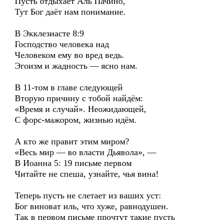
Пусть отдыхает Аль Пачино,
Тут Бог даёт нам понимание.
В Экклезиасте 8:9
Господство человека над
Человеком ему во вред ведь.
Эгоизм и жадность — ясно нам.
В 11-том в главе следующей
Вторую причину с тобой найдём:
«Время и случай». Неожидающей,
С форс-мажором, жизнью идём.
А кто же правит этим миром?
«Весь мир — во власти Дьявола», —
В Иоанна 5: 19 письме первом
Читайте не спеша, узнайте, чья вина!
Теперь пусть не слетает из ваших уст:
Бог виноват иль, что хуже, равнодушен.
Так в первом письме прочтут такие пусть