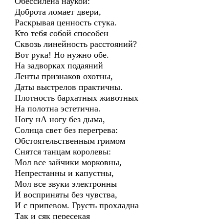
Обессилена наукой:
Доброта ломает двери,
Раскрывая ценность стука.
Кто тебя собой способен
Сквозь линейность расстояний?
Вот рука! Но нужно обе.
На задворках подаяний
Ленты признаков охотны,
Даты выстрелов практичны.
Плотность бархатных животных
На полотна эстетична.
Ногу нА ногу без дыма,
Солнца свет без перегрева:
Обстоятельственным гримом
Снятся танцам королевы:
Мол все зайчики морковны,
Непрестанны и капустны,
Мол все звуки электронны
И восприняты без чувства,
И с припевом. Грусть прохладна
Так и сяк пересекая