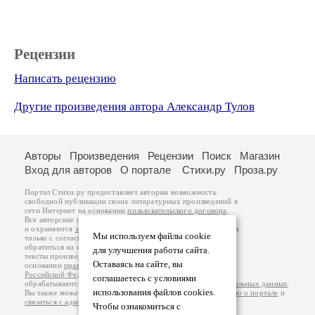
Рецензии
Написать рецензию
Другие произведения автора Александр Тулов
Авторы
Произведения
Рецензии
Поиск
Магазин
Вход для авторов
О портале
Стихи.ру
Проза.ру
Портал Стихи.ру предоставляет авторам возможность
свободной публикации своих литературных произведений в
сети Интернет на основании
пользовательского договора
.
Все авторские права на произведения принадлежат авторам
и охраняются
законом
. Перепечатка произведений возможна
Мы используем файлы cookie
только с согласия его автора, к которому вы можете
обратиться на его авторской странице. Ответственность за
для улучшения работы сайта.
тексты произведений авторы несут самостоятельно на
Оставаясь на сайте, вы
основании
правил публикации
и
законодательства
Российской Федерации
. Данные пользователей
соглашаетесь с условиями
обрабатываются на основании
Политики обработки персональных данных
.
использования файлов cookies.
Вы также можете посмотреть более подробную
информацию о портале
и
связаться с администрацией
.
Чтобы ознакомиться с