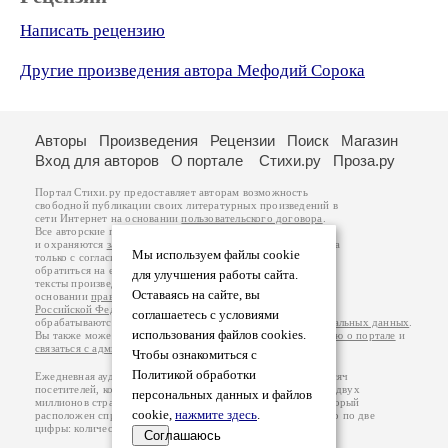
Написать рецензию
Другие произведения автора Мефодий Сорока
Авторы
Произведения
Рецензии
Поиск
Магазин
Вход для авторов
О портале
Стихи.ру
Проза.ру
Портал Стихи.ру предоставляет авторам возможность
свободной публикации своих литературных произведений в
сети Интернет на основании
пользовательского договора
.
Все авторские права на произведения принадлежат авторам
и охраняются
законом
. Перепечатка произведений возможна
Мы используем файлы cookie
только с согласия его автора, к которому вы можете
обратиться на его авторской странице. Ответственность за
для улучшения работы сайта.
тексты произведений авторы несут самостоятельно на
Оставаясь на сайте, вы
основании
правил публикации
и
законодательства
Российской Федерации
. Данные пользователей
соглашаетесь с условиями
обрабатываются на основании
Политики обработки персональных данных
.
использования файлов cookies.
Вы также можете посмотреть более подробную
информацию о портале
и
связаться с администрацией
.
Чтобы ознакомиться с
Политикой обработки
Ежедневная аудитория портала Стихи.ру – порядка 200 тысяч
посетителей, которые в общей сумме просматривают более двух
персональных данных и файлов
миллионов страниц по данным счетчика посещаемости, который
cookie,
нажмите здесь
.
расположен справа от этого текста. В каждой графе указано по две
цифры: количество просмотров и количество посетителей.
Соглашаюсь