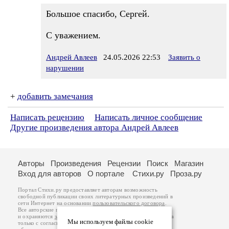
Большое спасибо, Сергей.
С уважением.
Андрей Авлеев
24.05.2026 22:53
Заявить о
нарушении
+
добавить замечания
Написать рецензию
Написать личное сообщение
Другие произведения автора Андрей Авлеев
Авторы
Произведения
Рецензии
Поиск
Магазин
Вход для авторов
О портале
Стихи.ру
Проза.ру
Портал Стихи.ру предоставляет авторам возможность
свободной публикации своих литературных произведений в
сети Интернет на основании
пользовательского договора
.
Все авторские права на произведения принадлежат авторам
и охраняются
законом
. Перепечатка произведений возможна
Мы используем файлы cookie
только с согласия его автора, к которому вы можете