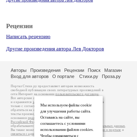
Другие произведения автора Лев Докторов
Рецензии
Написать рецензию
Другие произведения автора Лев Докторов
Авторы
Произведения
Рецензии
Поиск
Магазин
Вход для авторов
О портале
Стихи.ру
Проза.ру
Портал Стихи.ру предоставляет авторам возможность
свободной публикации своих литературных произведений в
сети Интернет на основании
пользовательского договора
.
Все авторские права на произведения принадлежат авторам
и охраняются
законом
. Перепечатка произведений возможна
Мы используем файлы cookie
только с согласия его автора, к которому вы можете
обратиться на его авторской странице. Ответственность за
для улучшения работы сайта.
тексты произведений авторы несут самостоятельно на
Оставаясь на сайте, вы
основании
правил публикации
и
законодательства
Российской Федерации
. Данные пользователей
соглашаетесь с условиями
обрабатываются на основании
Политики обработки персональных данных
.
использования файлов cookies.
Вы также можете посмотреть более подробную
информацию о портале
и
связаться с администрацией
.
Чтобы ознакомиться с