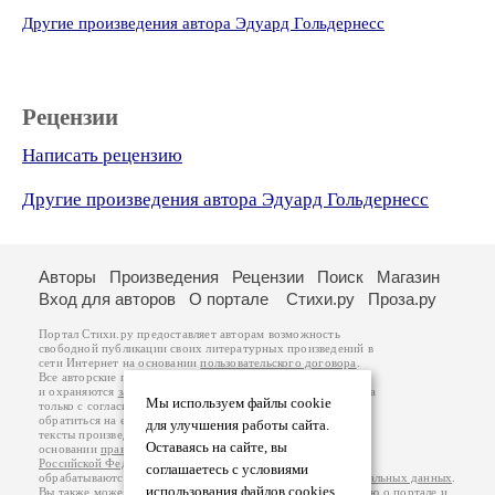
Другие произведения автора Эдуард Гольдернесс
Рецензии
Написать рецензию
Другие произведения автора Эдуард Гольдернесс
Авторы
Произведения
Рецензии
Поиск
Магазин
Вход для авторов
О портале
Стихи.ру
Проза.ру
Портал Стихи.ру предоставляет авторам возможность
свободной публикации своих литературных произведений в
сети Интернет на основании
пользовательского договора
.
Все авторские права на произведения принадлежат авторам
и охраняются
законом
. Перепечатка произведений возможна
Мы используем файлы cookie
только с согласия его автора, к которому вы можете
обратиться на его авторской странице. Ответственность за
для улучшения работы сайта.
тексты произведений авторы несут самостоятельно на
Оставаясь на сайте, вы
основании
правил публикации
и
законодательства
Российской Федерации
. Данные пользователей
соглашаетесь с условиями
обрабатываются на основании
Политики обработки персональных данных
.
использования файлов cookies.
Вы также можете посмотреть более подробную
информацию о портале
и