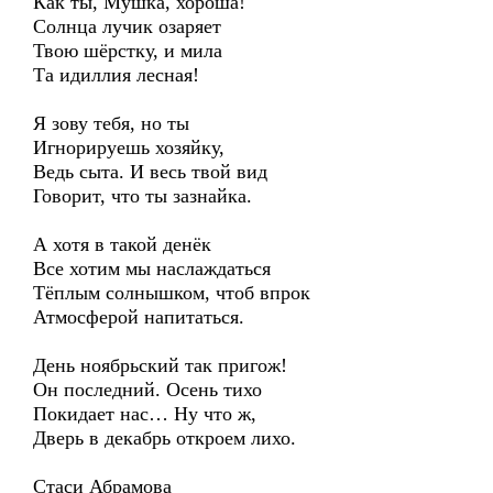
Как ты, Мушка, хороша!
Солнца лучик озаряет
Твою шёрстку, и мила
Та идиллия лесная!
Я зову тебя, но ты
Игнорируешь хозяйку,
Ведь сыта. И весь твой вид
Говорит, что ты зазнайка.
А хотя в такой денёк
Все хотим мы наслаждаться
Тёплым солнышком, чтоб впрок
Атмосферой напитаться.
День ноябрьский так пригож!
Он последний. Осень тихо
Покидает нас… Ну что ж,
Дверь в декабрь откроем лихо.
Стаси Абрамова