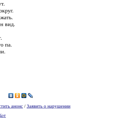
ут.
округ.
ежать.
н вид.
.
о па.
ни.
1
стить анонс
/
Заявить о нарушении
Кот