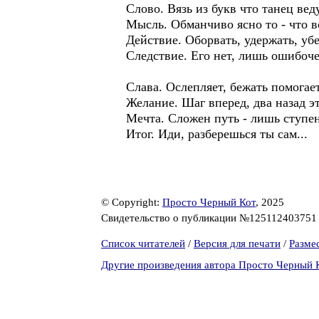
Слово. Вязь из букв что танец вед
Мысль. Обманчиво ясно то - что в
Действие. Оборвать, удержать, уб
Следствие. Его нет, лишь ошибоче
Слава. Ослепляет, бежать помогает
Желание. Шаг вперед, два назад эт
Мечта. Сложен путь - лишь ступе
Итог. Иди, разберешься ты сам...
© Copyright:
Просто Черный Кот
, 2025
Свидетельство о публикации №12511240375
Список читателей
/
Версия для печати
/
Разме
Другие произведения автора Просто Черный 