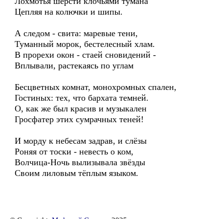
Лохмотья шерсти клочьями тумана
Цепляя на колючки и шипы.
А следом - свита: маревые тени,
Туманный морок, бестелесный хлам.
В прорехи окон - стаей сновидений -
Вплывали, растекаясь по углам
Бесцветных комнат, монохромных спален,
Гостиных: тех, что бархата темней.
О, как же был красив и музыкален
Гросфатер этих сумрачных теней!
И морду к небесам задрав, и слёзы
Роняя от тоски - невесть о ком,
Волчица-Ночь вылизывала звёзды
Своим лиловым тёплым языком.