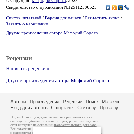
© Copyright:
Мефодий Сорока
, 2025
Свидетельство о публикации №125112300523
Список читателей
/
Версия для печати
/
Разместить анонс
/
Заявить о нарушении
Другие произведения автора Мефодий Сорока
Рецензии
Написать рецензию
Другие произведения автора Мефодий Сорока
Авторы
Произведения
Рецензии
Поиск
Магазин
Вход для авторов
О портале
Стихи.ру
Проза.ру
Портал Стихи.ру предоставляет авторам возможность
свободной публикации своих литературных произведений в
сети Интернет на основании
пользовательского договора
.
Все авторские права на произведения принадлежат авторам
и охраняются
законом
. Перепечатка произведений возможна