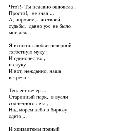
Что?!- Ты недавно овдовела ,
Прости!, не знал ...
А, впрочем,- до твоей
судьбы, давно уж не было
мне дела ,
Я испытал любви неверной
тягостную муку ;
И одиночество ,
и скуку ...
И вот, нежданно, наша
встреча :
Теплеет вечер ...
Старинный парк, в вуали
солнечного лета ;
Над морем небо в бирюзу
одето ,..
И хризантемы пряный