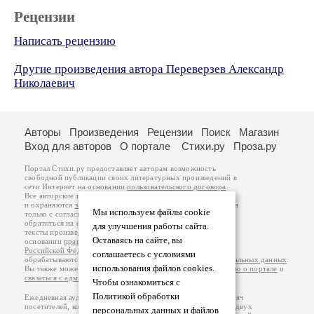
Рецензии
Написать рецензию
Другие произведения автора Переверзев Александр
Николаевич
Авторы
Произведения
Рецензии
Поиск
Магазин
Вход для авторов
О портале
Стихи.ру
Проза.ру
Портал Стихи.ру предоставляет авторам возможность
свободной публикации своих литературных произведений в
сети Интернет на основании
пользовательского договора
.
Все авторские права на произведения принадлежат авторам
и охраняются
законом
. Перепечатка произведений возможна
Мы используем файлы cookie
только с согласия его автора, к которому вы можете
обратиться на его авторской странице. Ответственность за
для улучшения работы сайта.
тексты произведений авторы несут самостоятельно на
Оставаясь на сайте, вы
основании
правил публикации
и
законодательства
Российской Федерации
. Данные пользователей
соглашаетесь с условиями
обрабатываются на основании
Политики обработки персональных данных
.
использования файлов cookies.
Вы также можете посмотреть более подробную
информацию о портале
и
связаться с администрацией
.
Чтобы ознакомиться с
Политикой обработки
Ежедневная аудитория портала Стихи.ру – порядка 200 тысяч
посетителей, которые в общей сумме просматривают более двух
персональных данных и файлов