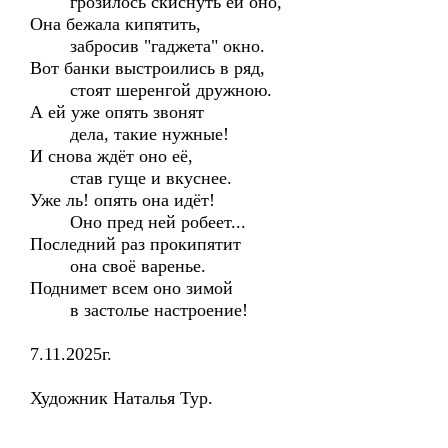
грозилось скиснуть ей оно,
Она бежала кипятить,
забросив "гаджета" окно.
Вот банки выстроились в ряд,
стоят шеренгой дружною.
А ей уже опять звонят
дела, такие нужные!
И снова ждёт оно её,
став гуще и вкуснее.
Уже ль! опять она идёт!
Оно пред ней робеет...
Последний раз прокипятит
она своё варенье.
Поднимет всем оно зимой
в застолье настроение!
7.11.2025г.
Художник Наталья Тур.