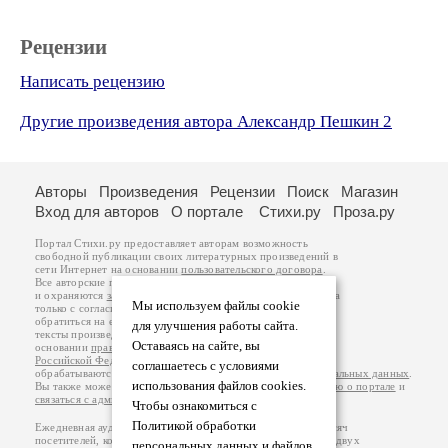
Рецензии
Написать рецензию
Другие произведения автора Александр Пешкин 2
Авторы
Произведения
Рецензии
Поиск
Магазин
Вход для авторов
О портале
Стихи.ру
Проза.ру
Портал Стихи.ру предоставляет авторам возможность
свободной публикации своих литературных произведений в
сети Интернет на основании
пользовательского договора
.
Все авторские права на произведения принадлежат авторам
и охраняются
законом
. Перепечатка произведений возможна
Мы используем файлы cookie
только с согласия его автора, к которому вы можете
обратиться на его авторской странице. Ответственность за
для улучшения работы сайта.
тексты произведений авторы несут самостоятельно на
Оставаясь на сайте, вы
основании
правил публикации
и
законодательства
Российской Федерации
. Данные пользователей
соглашаетесь с условиями
обрабатываются на основании
Политики обработки персональных данных
.
использования файлов cookies.
Вы также можете посмотреть более подробную
информацию о портале
и
связаться с администрацией
.
Чтобы ознакомиться с
Политикой обработки
Ежедневная аудитория портала Стихи.ру – порядка 200 тысяч
посетителей, которые в общей сумме просматривают более двух
персональных данных и файлов