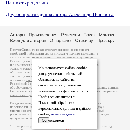
Написать рецензию
Другие произведения автора Александр Пешкин 2
Авторы
Произведения
Рецензии
Поиск
Магазин
Вход для авторов
О портале
Стихи.ру
Проза.ру
Портал Стихи.ру предоставляет авторам возможность
свободной публикации своих литературных произведений в
сети Интернет на основании
пользовательского договора
.
Все авторские права на произведения принадлежат авторам
и охраняются
законом
. Перепечатка произведений возможна
Мы используем файлы cookie
только с согласия его автора, к которому вы можете
обратиться на его авторской странице. Ответственность за
для улучшения работы сайта.
тексты произведений авторы несут самостоятельно на
Оставаясь на сайте, вы
основании
правил публикации
и
законодательства
Российской Федерации
. Данные пользователей
соглашаетесь с условиями
обрабатываются на основании
Политики обработки персональных данных
.
использования файлов cookies.
Вы также можете посмотреть более подробную
информацию о портале
и
связаться с администрацией
.
Чтобы ознакомиться с
Политикой обработки
Ежедневная аудитория портала Стихи.ру – порядка 200 тысяч
посетителей, которые в общей сумме просматривают более двух
персональных данных и файлов
миллионов страниц по данным счетчика посещаемости, который
cookie,
нажмите здесь
.
расположен справа от этого текста. В каждой графе указано по две
цифры: количество просмотров и количество посетителей.
Соглашаюсь
© Все права принадлежат авторам, 2000-2026. Портал работает под