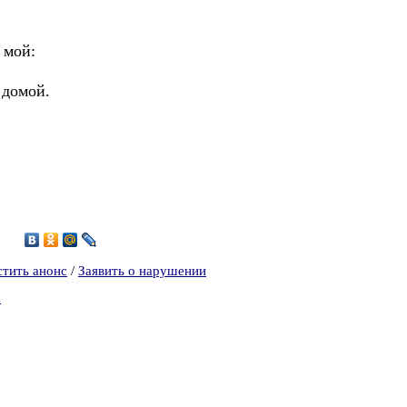
 мой:
 домой.
4
стить анонс
/
Заявить о нарушении
а