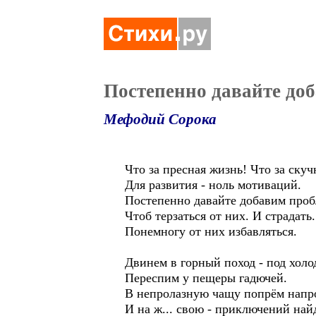
Постепенно давайте до
Мефодий Сорока
Что за пресная жизнь! Что за ску
Для развития - ноль мотиваций.
Постепенно давайте добавим проб
Чтоб терзаться от них. И страдать.
Понемногу от них избавляться.
Двинем в горный поход - под хол
Переспим у пещеры гадючей.
В непролазную чащу попрём напр
И на ж... свою - приключений най