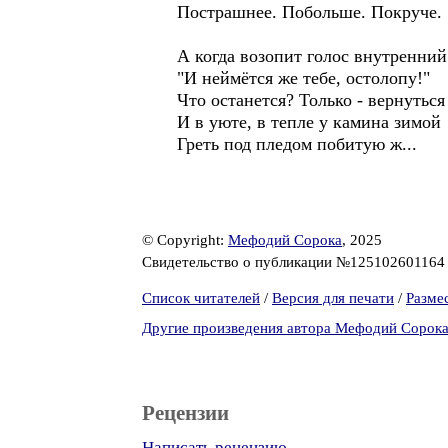
Пострашнее. Побольше. Покруче.
А когда возопит голос внутренний
"И неймётся же тебе, остолопу!"
Что останется? Только - вернуться
И в уюте, в тепле у камина зимой
Греть под пледом побитую ж...
© Copyright:
Мефодий Сорока
, 2025
Свидетельство о публикации №12510260116
Список читателей
/
Версия для печати
/
Разме
Другие произведения автора Мефодий Сорок
Рецензии
Написать рецензию