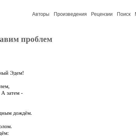
Авторы
Произведения
Рецензии
Поиск
бавим проблем
чный Эдем!
лем,
 А затем -
одным дождём.
олом.
дём: