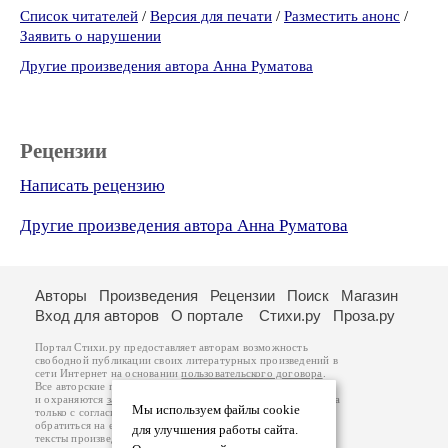
Список читателей
/
Версия для печати
/
Разместить анонс
/
Заявить о нарушении
Другие произведения автора Анна Руматова
Рецензии
Написать рецензию
Другие произведения автора Анна Руматова
Авторы
Произведения
Рецензии
Поиск
Магазин
Вход для авторов
О портале
Стихи.ру
Проза.ру
Портал Стихи.ру предоставляет авторам возможность
свободной публикации своих литературных произведений в
сети Интернет на основании
пользовательского договора
.
Все авторские права на произведения принадлежат авторам
и охраняются
законом
. Перепечатка произведений возможна
Мы используем файлы cookie
только с согласия его автора, к которому вы можете
обратиться на его авторской странице. Ответственность за
для улучшения работы сайта.
тексты произведений авторы несут самостоятельно на