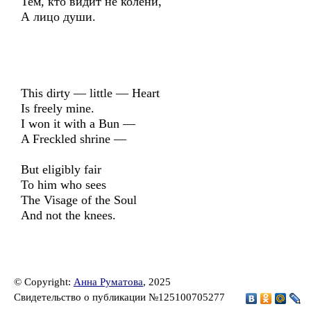
Тем, кто видит не колени,
А лицо души.
This dirty — little — Heart
Is freely mine.
I won it with a Bun —
A Freckled shrine —
But eligibly fair
To him who sees
The Visage of the Soul
And not the knees.
© Copyright:
Анна Руматова
, 2025
Свидетельство о публикации №125100705277