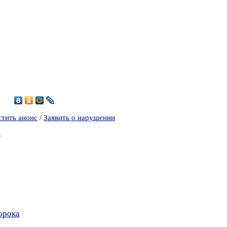
0
стить анонс
/
Заявить о нарушении
а
орока