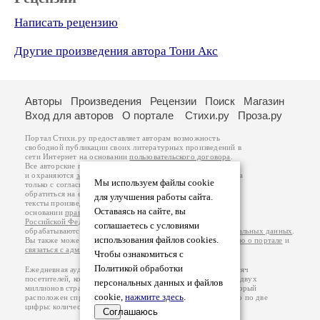
Написать рецензию
Другие произведения автора Тони Акс
Авторы
Произведения
Рецензии
Поиск
Магазин
Вход для авторов
О портале
Стихи.ру
Проза.ру
Портал Стихи.ру предоставляет авторам возможность
свободной публикации своих литературных произведений в
сети Интернет на основании
пользовательского договора
.
Все авторские права на произведения принадлежат авторам
и охраняются
законом
. Перепечатка произведений возможна
Мы используем файлы cookie
только с согласия его автора, к которому вы можете
обратиться на его авторской странице. Ответственность за
для улучшения работы сайта.
тексты произведений авторы несут самостоятельно на
Оставаясь на сайте, вы
основании
правил публикации
и
законодательства
Российской Федерации
. Данные пользователей
соглашаетесь с условиями
обрабатываются на основании
Политики обработки персональных данных
.
использования файлов cookies.
Вы также можете посмотреть более подробную
информацию о портале
и
связаться с администрацией
.
Чтобы ознакомиться с
Политикой обработки
Ежедневная аудитория портала Стихи.ру – порядка 200 тысяч
посетителей, которые в общей сумме просматривают более двух
персональных данных и файлов
миллионов страниц по данным счетчика посещаемости, который
cookie,
нажмите здесь
.
расположен справа от этого текста. В каждой графе указано по две
цифры: количество просмотров и количество посетителей.
Соглашаюсь