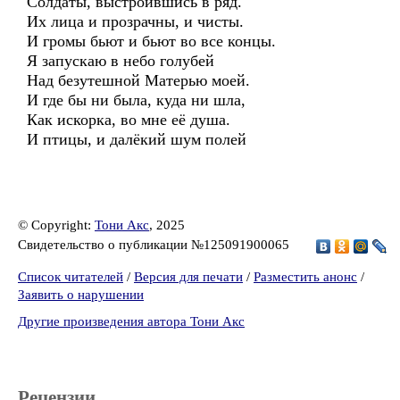
Солдаты, выстроившись в ряд.
Их лица и прозрачны, и чисты.
И громы бьют и бьют во все концы.
Я запускаю в небо голубей
Над безутешной Матерью моей.
И где бы ни была, куда ни шла,
Как искорка, во мне её душа.
И птицы, и далёкий шум полей
© Copyright:
Тони Акс
, 2025
Свидетельство о публикации №125091900065
Список читателей
/
Версия для печати
/
Разместить анонс
/
Заявить о нарушении
Другие произведения автора Тони Акс
Рецензии