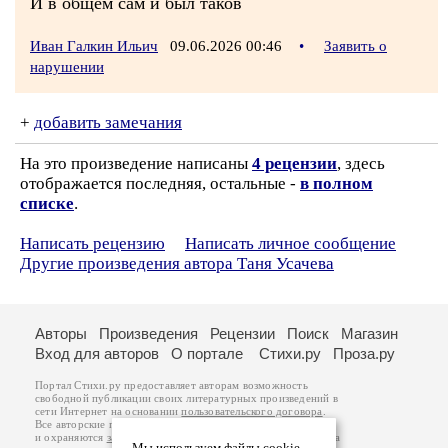
И в общем сам и был таков
Иван Галкин Ильич
09.06.2026 00:46
•
Заявить о
нарушении
+
добавить замечания
На это произведение написаны
4 рецензии
, здесь
отображается последняя, остальные -
в полном
списке
.
Написать рецензию
Написать личное сообщение
Другие произведения автора Таня Усачева
Авторы
Произведения
Рецензии
Поиск
Магазин
Вход для авторов
О портале
Стихи.ру
Проза.ру
Портал Стихи.ру предоставляет авторам возможность
свободной публикации своих литературных произведений в
сети Интернет на основании
пользовательского договора
.
Все авторские права на произведения принадлежат авторам
и охраняются
законом
. Перепечатка произведений возможна