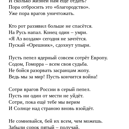
И сколько жизней нам ещё отдать?
Пора отбросить это «благородство».
Уже пора врагов уничтожать.
Кто рот раззявил больше не спасётся.
На Русь напал. Конец один – умри.
«Я Аз воздам» сегодня не зачтётся.
Пускай «Орешник», сдохнут упыри.
Пусть пепел ядерный совсем сотрёт Европу.
Содом, Гоморра – всем своя судьба.
Не бойся разорвать засранцам жопу.
Ведь мы за мир! Пусть кончится война!
Сотри врагов России в серый пепел.
Пусть ни один от мести не уйдёт.
Сотри, пока ещё тебе мы верим
И Солнце над страною вновь взойдёт.
Не сомневайся, бей их всем, чем можешь.
Забыли сорок пятый – получай.