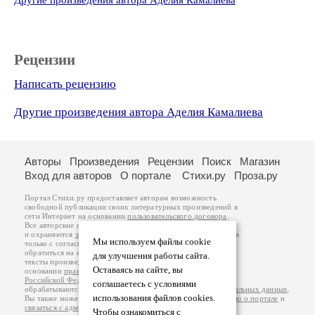
Другие произведения автора Аделия Камалиева
Рецензии
Написать рецензию
Другие произведения автора Аделия Камалиева
Авторы
Произведения
Рецензии
Поиск
Магазин
Вход для авторов
О портале
Стихи.ру
Проза.ру
Портал Стихи.ру предоставляет авторам возможность
свободной публикации своих литературных произведений в
сети Интернет на основании
пользовательского договора
.
Все авторские права на произведения принадлежат авторам
и охраняются
законом
. Перепечатка произведений возможна
Мы используем файлы cookie
только с согласия его автора, к которому вы можете
обратиться на его авторской странице. Ответственность за
для улучшения работы сайта.
тексты произведений авторы несут самостоятельно на
Оставаясь на сайте, вы
основании
правил публикации
и
законодательства
Российской Федерации
. Данные пользователей
соглашаетесь с условиями
обрабатываются на основании
Политики обработки персональных данных
.
использования файлов cookies.
Вы также можете посмотреть более подробную
информацию о портале
и
связаться с администрацией
.
Чтобы ознакомиться с