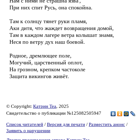
Нам с ними не страшна язва',
При них спит Русь, она спокойна.
Там к солнцу тянет руки пламя,
Аки дитя, что жаждет возвращения домой,
Там в каждом лагере ветра колышат знамя,
Неся по ветру дух наш боевой.
Родное, дремлющее поле,
Могучий, царственный оплот,
На грозном, крепком частоколе
Защита викингов живёт.
© Copyright:
Катрин Теа
, 2025
Свидетельство о публикации №125082505947
Список читателей
/
Версия для печати
/
Разместить анонс
/
Заявить о нарушении