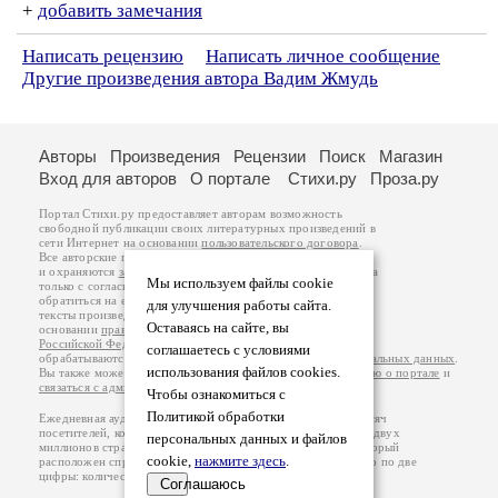
+
добавить замечания
Написать рецензию
Написать личное сообщение
Другие произведения автора Вадим Жмудь
Авторы
Произведения
Рецензии
Поиск
Магазин
Вход для авторов
О портале
Стихи.ру
Проза.ру
Портал Стихи.ру предоставляет авторам возможность
свободной публикации своих литературных произведений в
сети Интернет на основании
пользовательского договора
.
Все авторские права на произведения принадлежат авторам
и охраняются
законом
. Перепечатка произведений возможна
Мы используем файлы cookie
только с согласия его автора, к которому вы можете
обратиться на его авторской странице. Ответственность за
для улучшения работы сайта.
тексты произведений авторы несут самостоятельно на
Оставаясь на сайте, вы
основании
правил публикации
и
законодательства
Российской Федерации
. Данные пользователей
соглашаетесь с условиями
обрабатываются на основании
Политики обработки персональных данных
.
использования файлов cookies.
Вы также можете посмотреть более подробную
информацию о портале
и
связаться с администрацией
.
Чтобы ознакомиться с
Политикой обработки
Ежедневная аудитория портала Стихи.ру – порядка 200 тысяч
посетителей, которые в общей сумме просматривают более двух
персональных данных и файлов
миллионов страниц по данным счетчика посещаемости, который
cookie,
нажмите здесь
.
расположен справа от этого текста. В каждой графе указано по две
цифры: количество просмотров и количество посетителей.
Соглашаюсь