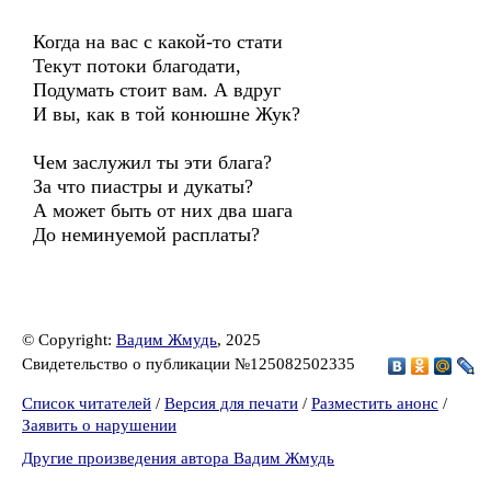
Когда на вас с какой-то стати
Текут потоки благодати,
Подумать стоит вам. А вдруг
И вы, как в той конюшне Жук?
Чем заслужил ты эти блага?
За что пиастры и дукаты?
А может быть от них два шага
До неминуемой расплаты?
© Copyright:
Вадим Жмудь
, 2025
Свидетельство о публикации №125082502335
Список читателей
/
Версия для печати
/
Разместить анонс
/
Заявить о нарушении
Другие произведения автора Вадим Жмудь