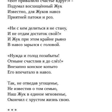
«Вот привалило счастье вдруг!» -
Подумал восхищённый Жук
Известно, для Жуков навоз
Приятней патоки и роз.
«Ни с кем делиться я не стану,
И не отдам достаток свой!»
И Жук при этом крайне рьяно
В навоз зарылся с головой.
«Нужда и голод позабыты!
Отныне счастлив я до слёз!»
Внезапно конское копыто
Его впечатало в навоз.
Так, не отведав угощенье,
Не известив о том семью,
Наш Жук в единое мгновенье,
Окончил с хрустом жизнь свою.
* * *