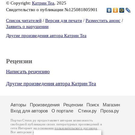
© Copyright:
Катрин Теа
, 2025
Свидетельство о публикации №125081805901
Список читателей
/
Версия для печати
/
Разместить анонс
/
Заявить о нарушении
Другие произведения автора Катрин Теа
Рецензии
Написать рецензию
Другие произведения автора Катрин Теа
Авторы
Произведения
Рецензии
Поиск
Магазин
Вход для авторов
О портале
Стихи.ру
Проза.ру
Портал Стихи.ру предоставляет авторам возможность
свободной публикации своих литературных произведений в
сети Интернет на основании
пользовательского договора
.
Все авторские права на произведения принадлежат авторам